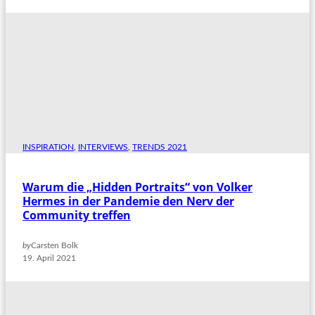
INSPIRATION
, 
INTERVIEWS
, 
TRENDS 2021
Warum die „Hidden Portraits“ von Volker
Hermes in der Pandemie den Nerv der
Community treffen
by
Carsten Bolk
19. April 2021