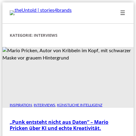
Zum
Inhalt
springen
KATEGORIE:
INTERVIEWS
INSPIRATION
, 
INTERVIEWS
, 
KÜNSTLICHE INTELLIGENZ
„Punk entsteht nicht aus Daten“ – Mario
Pricken über KI und echte Kreativität.