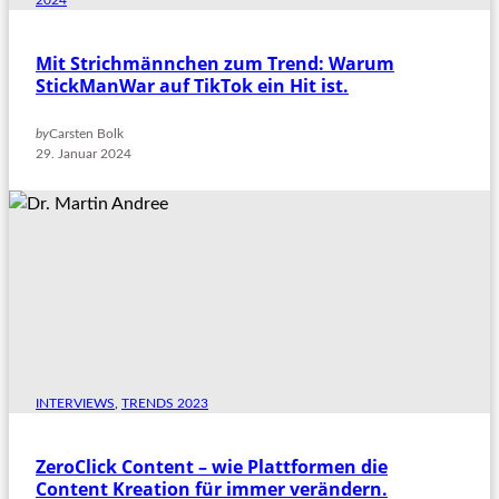
2024
Mit Strichmännchen zum Trend: Warum
StickManWar auf TikTok ein Hit ist.
by
Carsten Bolk
29. Januar 2024
INTERVIEWS
, 
TRENDS 2023
ZeroClick Content – wie Plattformen die
Content Kreation für immer verändern.