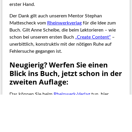
erster Hand.
Der Dank gilt auch unserem Mentor Stephan
Mattescheck vom
Rheinw
e
rkverlag
für die Idee zum
Buch. Gilt Anne Scheibe, die beim Lektorieren – wie
schon bei unserem ersten Buch
„
Create Content“
–
unerbittlich, konstruktiv mit der nötigen Ruhe auf
Fehlersuche gegangen ist.
Neugierig? Werfen Sie einen
Blick ins Buch, jetzt schon in der
zweiten Auflage:
Das können Sie beim
Rheinwerk-Verlag
tun. hier
die
Leseprobe
.
Bestellen können Sie es als Buch, eBook oder gleich als
Bundle aus beidem:
ab sofort lieferbar via
Rheinwerk-Verlag
,
Amazon