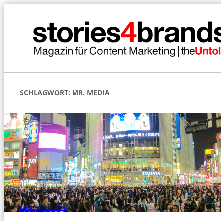
Zum
Inhalt
springen
SCHLAGWORT:
MR. MEDIA
CASES
, 
MEINUNG