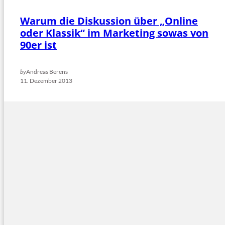
Warum die Diskussion über „Online
oder Klassik“ im Marketing sowas von
90er ist
by
Andreas Berens
11. Dezember 2013