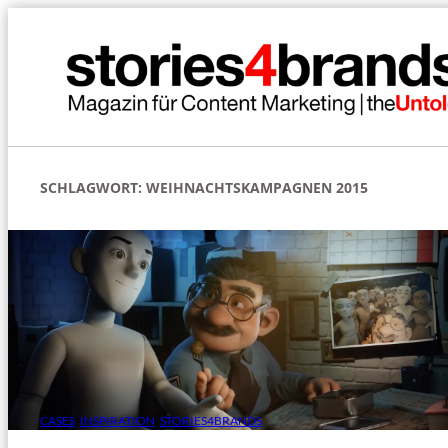
Zum
Inhalt
springen
SCHLAGWORT:
WEIHNACHTSKAMPAGNEN 2015
CASES
, 
INSPIRATION
, 
STORIES4BRANDS